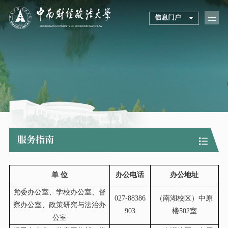
信息门户
服务指南
单 位
办公电话
办公地址
党委办公室、学校办公室、督
027-88386
（南湖校区）中原
察办公室、政策研究与法治办
903
楼502室
公室