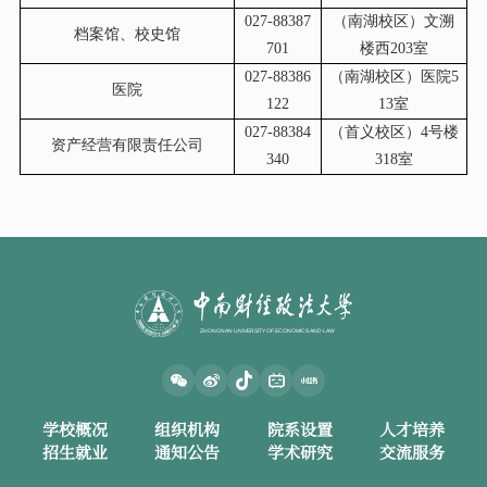
027-88387
（南湖校区）文溯
档案馆、校史馆
701
楼西203室
027-88386
（南湖校区）医院5
医院
122
13室
027-88384
（首义校区）4号楼
资产经营有限责任公司
340
318室
学校概况
组织机构
院系设置
人才培养
招生就业
通知公告
学术研究
交流服务