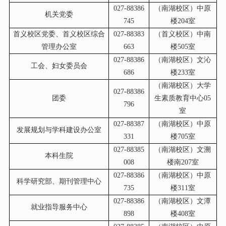
027-88386
（南湖校区）中原
机关党委
745
楼204室
首义校区党委、首义校区综合
027-88383
（首义校区）中南
管理办公室
663
楼505室
027-88386
（南湖校区）文沁
工会、妇女委员会
686
楼233室
（南湖校区）大学
027-88386
团委
生素质教育中心05
796
室
027-88387
（南湖校区）中原
发展规划与学科建设办公室
331
楼705室
027-88385
（南湖校区）文溯
本科生院
008
楼南207室
027-88386
（南湖校区）中原
科学研究部、期刊管理中心
735
楼311室
027-88386
（南湖校区）文潭
就业指导服务中心
898
楼408室